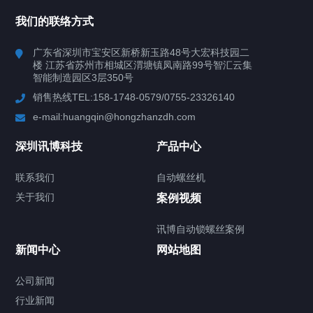
所有分类
深圳讯博科技
我们的联络方式
案例
广东省深圳市宝安区新桥新玉路48号大宏科技园二
楼 江苏省苏州市相城区渭塘镇凤南路99号智汇云集
行业案例
智能制造园区3层350号
销售热线TEL:158-1748-0579/0755-23326140
新闻中心
e-mail:huangqin@hongzhanzdh.com
联系我们
深圳讯博科技
产品中心
联系我们
自动螺丝机
关于我们
关于我们
案例视频
讯博自动锁螺丝案例
新闻中心
网站地图
联系我们
CONTACT US
公司新闻
行业新闻