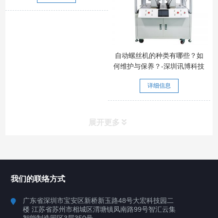
自动螺丝机的种类有哪些？如
何维护与保养？-深圳讯博科技
详细信息
展开更多
所有分类
深圳讯博科技
我们的联络方式
案例
广东省深圳市宝安区新桥新玉路48号大宏科技园二
楼 江苏省苏州市相城区渭塘镇凤南路99号智汇云集
行业案例