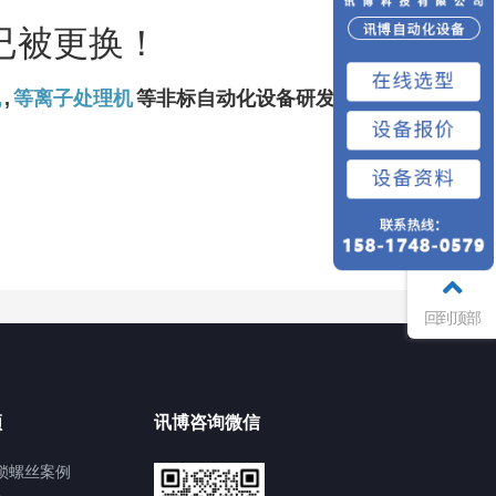
已被更换！
关注微信
机
,
等离子处理机
等非标自动化设备研发生产.广泛应用
联系电话
免费预约
回到顶部
频
讯博咨询微信
锁螺丝案例