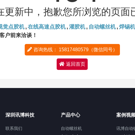
在更新中，抱歉您所浏览的页面
视觉点胶机
,
在线高速点胶机
,
灌胶机
,
自动螺丝机
,
焊锡
老客户前来洽谈！
咨询热线： 15817480579（微信同号）
返回首页
深圳讯博科技
产品中心
案例视
联系我们
自动螺丝机
讯博自动