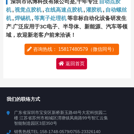
深圳市讯博科技有限公司是,十年专注
自动点胶
机
,
视觉点胶机
,
在线高速点胶机
,
灌胶机
,
自动螺丝
机
,
焊锡机
,
等离子处理机
等非标自动化设备研发生
产.广泛应用于3C电子、半导体、新能源、汽车等领
域，欢迎新老客户前来洽谈！
咨询热线： 15817480579（微信同号）
返回首页
我们的联络方式
广东省深圳市宝安区新桥新玉路48号大宏科技园二
楼 江苏省苏州市相城区渭塘镇凤南路99号智汇云集
智能制造园区3层350号
销售热线TEL:158-1748-0579/0755-23326140