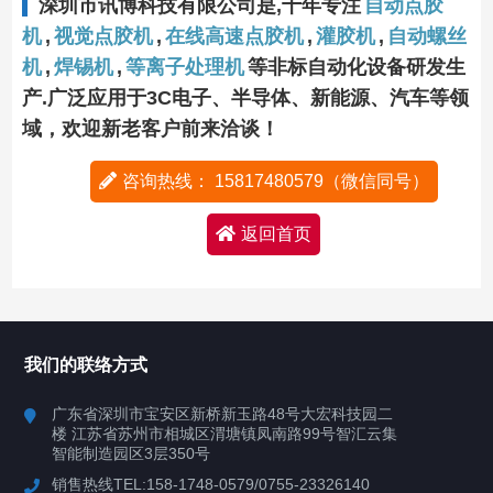
深圳市讯博科技有限公司是,十年专注
自动点胶
机
,
视觉点胶机
,
在线高速点胶机
,
灌胶机
,
自动螺丝
机
,
焊锡机
,
等离子处理机
等非标自动化设备研发生
产.广泛应用于3C电子、半导体、新能源、汽车等领
域，欢迎新老客户前来洽谈！
咨询热线： 15817480579（微信同号）
返回首页
我们的联络方式
广东省深圳市宝安区新桥新玉路48号大宏科技园二
楼 江苏省苏州市相城区渭塘镇凤南路99号智汇云集
智能制造园区3层350号
销售热线TEL:158-1748-0579/0755-23326140