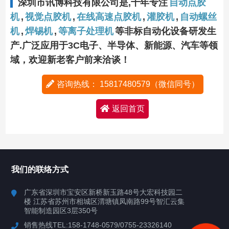
深圳市讯博科技有限公司是,十年专注
自动点胶
机
,
视觉点胶机
,
在线高速点胶机
,
灌胶机
,
自动螺丝
机
,
焊锡机
,
等离子处理机
等非标自动化设备研发生
产.广泛应用于3C电子、半导体、新能源、汽车等领
域，欢迎新老客户前来洽谈！
咨询热线： 15817480579（微信同号）
返回首页
我们的联络方式
广东省深圳市宝安区新桥新玉路48号大宏科技园二
楼 江苏省苏州市相城区渭塘镇凤南路99号智汇云集
智能制造园区3层350号
销售热线TEL:158-1748-0579/0755-23326140